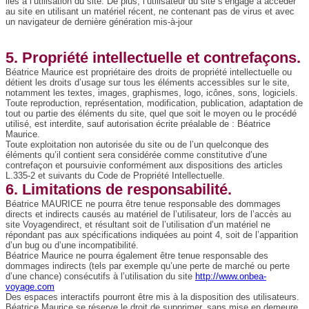
liés à l’utilisation du site. De plus, l’utilisateur du site s’engage à accéder
au site en utilisant un matériel récent, ne contenant pas de virus et avec
un navigateur de dernière génération mis-à-jour
5. Propriété intellectuelle et contrefaçons.
Béatrice Maurice est propriétaire des droits de propriété intellectuelle ou
détient les droits d’usage sur tous les éléments accessibles sur le site,
notamment les textes, images, graphismes, logo, icônes, sons, logiciels.
Toute reproduction, représentation, modification, publication, adaptation de
tout ou partie des éléments du site, quel que soit le moyen ou le procédé
utilisé, est interdite, sauf autorisation écrite préalable de : Béatrice
Maurice.
Toute exploitation non autorisée du site ou de l’un quelconque des
éléments qu’il contient sera considérée comme constitutive d’une
contrefaçon et poursuivie conformément aux dispositions des articles
L.335-2 et suivants du Code de Propriété Intellectuelle.
6. Limitations de responsabilité.
Béatrice MAURICE ne pourra être tenue responsable des dommages
directs et indirects causés au matériel de l’utilisateur, lors de l’accès au
site Voyagendirect, et résultant soit de l’utilisation d’un matériel ne
répondant pas aux spécifications indiquées au point 4, soit de l’apparition
d’un bug ou d’une incompatibilité.
Béatrice Maurice ne pourra également être tenue responsable des
dommages indirects (tels par exemple qu’une perte de marché ou perte
d’une chance) consécutifs à l’utilisation du site
http://www.onbea-
voyage.com
Des espaces interactifs pourront être mis
à la disposition des utilisateurs.
Béatrice Maurice se réserve le droit de supprimer, sans mise en demeure