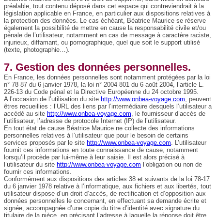
préalable, tout contenu déposé dans cet espace qui contreviendrait à la
législation applicable en France, en particulier aux dispositions relatives à
la protection des données. Le cas échéant, Béatrice Maurice se réserve
également la possibilité de mettre en cause la responsabilité civile et/ou
pénale de l’utilisateur, notamment en cas de message à caractère raciste,
injurieux, diffamant, ou pornographique, quel que soit le support utilisé
(texte, photographie…).
7. Gestion des données personnelles.
En France, les données personnelles sont notamment protégées par la loi
n° 78-87 du 6 janvier 1978, la loi n° 2004-801 du 6 août 2004, l’article L.
226-13 du Code pénal et la Directive Européenne du 24 octobre 1995.
A l’occasion de l’utilisation du site
http://www.onbea-voyage.com
, peuvent
êtres recueillies : l’URL des liens par l’intermédiaire desquels l’utilisateur a
accédé au site
http://www.onbea-voyage.com
, le fournisseur d’accès de
l’utilisateur, l’adresse de protocole Internet (IP) de l’utilisateur.
En tout état de cause Béatrice Maurice ne collecte des informations
personnelles relatives à l’utilisateur que pour le besoin de certains
services proposés par le site
http://www.onbea-voyage.com
. L’utilisateur
fournit ces informations en toute connaissance de cause, notamment
lorsqu’il procède par lui-même à leur saisie. Il est alors précisé à
l’utilisateur du site
http://www.onbea-voyage.com
l’obligation ou non de
fournir ces informations.
Conformément aux dispositions des articles 38 et suivants de la loi 78-17
du 6 janvier 1978 relative à l’informatique, aux fichiers et aux libertés, tout
utilisateur dispose d’un droit d’accès, de rectification et d’opposition aux
données personnelles le concernant, en effectuant sa demande écrite et
signée, accompagnée d’une copie du titre d’identité avec signature du
titulaire de la pièce, en précisant l’adresse à laquelle la réponse doit être