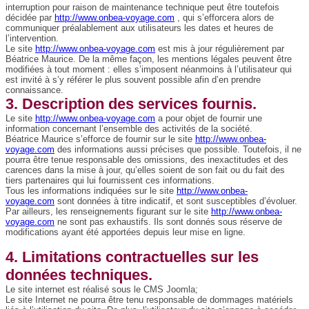
interruption pour raison de maintenance technique peut être toutefois
décidée par
http://www.onbea-voyage.com
, qui s’efforcera alors de
communiquer préalablement aux utilisateurs les dates et heures de
l’intervention.
Le site
http://www.onbea-voyage.com
est mis à jour régulièrement par
Béatrice Maurice. De la même façon, les mentions légales peuvent être
modifiées à tout moment : elles s’imposent néanmoins à l’utilisateur qui
est invité à s’y référer le plus souvent possible afin d’en prendre
connaissance.
3. Description des services fournis.
Le site
http://www.onbea-voyage.com
a pour objet de fournir une
information concernant l’ensemble des activités de la société.
Béatrice Maurice s’efforce de fournir sur le site
http://www.onbea-
voyage.com
des informations aussi précises que possible. Toutefois, il ne
pourra être tenue responsable des omissions, des inexactitudes et des
carences dans la mise à jour, qu’elles soient de son fait ou du fait des
tiers partenaires qui lui fournissent ces informations.
Tous les informations indiquées sur le site
http://www.onbea-
voyage.com
sont données à titre indicatif, et sont susceptibles d’évoluer.
Par ailleurs, les renseignements figurant sur le site
http://www.onbea-
voyage.com
ne sont pas exhaustifs. Ils sont donnés sous réserve de
modifications ayant été apportées depuis leur mise en ligne.
4. Limitations contractuelles sur les
données techniques.
Le site internet est réalisé sous le CMS Joomla;
Le site Internet ne pourra être tenu responsable de dommages matériels