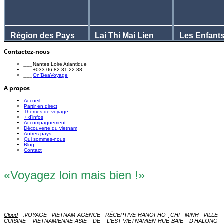
Région des Pays
Lai Thi Mai Lien
Les Enfant
de la Loire
Dragon
Contactez-nous
Visitez leur site ...
Visitez leur site ...
Visite
___
Nantes Loire Atlantique
___
+033 06 82 31 22 88
___
On'BeaVoyage
A propos
Accueil
Partir en direct
Thèmes de voyage
+ d'infos
Accompagnement
Découverte du vietnam
Autres pays
Qui sommes-nous
Blog
Contact
«Voyagez loin mais bien !»
Cloud
:
VOYAGE VIETNAM-AGENCE RÉCEPTIVE-HANOÏ-HO CHI MINH VILLE-
CUISINE VIETNAMIENNE-ASIE DE L'EST-VIETNAMIEN-HUÉ-BAIE D'HALONG-