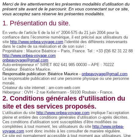
Merci de lire attentivement les présentes modalités d'utilisation du
présent site avant de le parcourir. En vous connectant sur ce site,
vous acceptez sans réserve les présentes modalités.
1. Présentation du site.
En vertu de l’article 6 de la loi n° 2004-575 du 21 juin 2004 pour la
confiance dans l’économie numérique, il est précisé aux utilisateurs du
site
http://www.onbea-voyage.com
l’identité des différents intervenants
dans le cadre de sa réalisation et de son suivi :
Propriétaire : Maurice Béatrice – Paris, France. Tel : +33 (0)6 82 31 22 88
http://www.onbea-voyage.com
onbeavoyage@gmail.com
Auto-entrepreneur n° SIRET 802 641 985 00030 – APE : 7022Z
Créateur :Béatrice Maurice.
Responsable publication :Béatrice Maurice -
onbeavoyage@gmail.com
Le responsable publication est une personne physique ou une personne
morale.
Créateur du site internet : am-com-web.com
Hébergeur : OVH - 2 rue Kellermann - 59100 Roubaix - France.
2. Conditions générales d’utilisation du
site et des services proposés.
L’utilisation du site
http://www.onbea-voyage.com
implique l’acceptation
pleine et entière des conditions générales d’utilisation ci-après décrites.
Ces conditions d’utilisation sont susceptibles d’être modifiées ou
complétées à tout moment, les utilisateurs du site
http://www.onbea-
voyage.com
sont donc invités à les consulter de manière régulière.
Ce site est normalement accessible à tout moment aux utilisateurs. Une