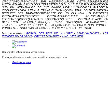
CIRCUITS-TOURS-VOYAGE SUR MESURE-CULTURE VIETNAMIENNE-PEUPLE
VIETNAMIEN-BAIE D'HALONG TERRESTRE-DELTA DU FLEUVE ROUGE-MÉKONG-
SUD DU VIETNAM-L'ÎLE DE CAT BA-MUI NE-PHU QUOC-ÎLES PARACELS-
COCHINCHINE-DA LAT-NHA TRANG-CHAMPA--QING- PAUL DOUMER-SAIGON-
DYNASTIE DES TRAN-TAOÏSME-POSTE DE HO CHI MINH VILLE-RIZIÈRES
VIETNAMIENNES-CROISIÈRE VIETNAMIENNE-FLEUV
E ROUGE-MARCHÉ
FLOTTANT-PAGODES-TEMPLES VIETNAMIENS-SITES VIETNAM-VOYAGE EN
DIRECT-CITÉ IMPÉRIALE-JONCQUE PRIVÉE-TRADITIONS VIETNAMIENNES-
TEMPLES D'ANGKOR-SÉJOUR AU VIETNAM-BIEN PRÉPARER SON VOYAGE-
VOYAGES DE NOCES AU VIETNAM-CONFÉRENCES SUR LE VIETNAM
Nos partenaires
:
RÉGION DES PAYS DE LA LOIRE
-
LAI-THI-MAI-LIEN
-
LES
ENFANTS DU DRAGON
-
CIRCUIT NOMADES
-
A NOUMÉA WEB
Copyright © 2026 onbea-voyage.com
Photographies tous droits reserves @onbea-voyage.com
Mentions légales