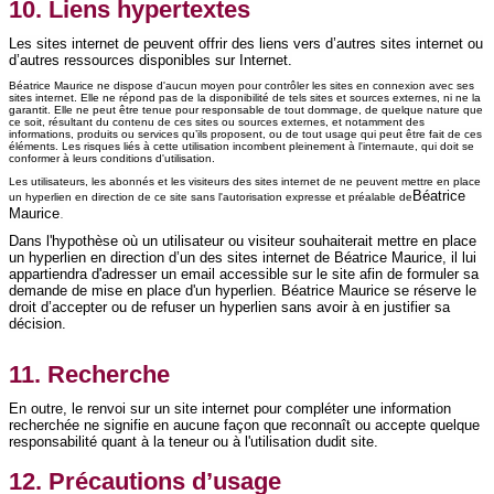
10. Liens hypertextes
Les sites internet de peuvent offrir des liens vers d’autres sites internet ou
d’autres ressources disponibles sur Internet.
Béatrice Maurice ne dispose d'aucun moyen pour contrôler les sites en connexion avec ses
sites internet. Elle ne répond pas de la disponibilité de tels sites et sources externes, ni ne la
garantit. Elle ne peut être tenue pour responsable de tout dommage, de quelque nature que
ce soit, résultant du contenu de ces sites ou sources externes, et notamment des
informations, produits ou services qu’ils proposent, ou de tout usage qui peut être fait de ces
éléments. Les risques liés à cette utilisation incombent pleinement à l'internaute, qui doit se
conformer à leurs conditions d'utilisation.
Les utilisateurs, les abonnés et les visiteurs des sites internet de ne peuvent mettre en place
Béatrice
un hyperlien en direction de ce site sans l'autorisation expresse et préalable de
.
Maurice
Dans l'hypothèse où un utilisateur ou visiteur souhaiterait mettre en place
un hyperlien en direction d’un des sites internet de Béatrice Maurice, il lui
appartiendra d'adresser un email accessible sur le site afin de formuler sa
demande de mise en place d'un hyperlien. Béatrice Maurice se réserve le
droit d’accepter ou de refuser un hyperlien sans avoir à en justifier sa
décision.
11. Recherche
En outre, le renvoi sur un site internet pour compléter une information
recherchée ne signifie en aucune façon que reconnaît ou accepte quelque
responsabilité quant à la teneur ou à l'utilisation dudit site.
12. Précautions d’usage