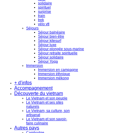
solidaire
spirituel
surprise
train
trek
vélo vtt
Séjours
Séjour balnéaire
Séjour bien-être
Séjour kitesurf
Séjour luxe
Séjour plongée sous-marine
Séjour retraite spirituelle
Séjour solidaire
Séjour Yoga
Immersion
Immersion en campagne
Immersion éthnique
Immersion mékong
+ d'infos
Accompagnement
Découverte du vietnam
Le Vietnam et son peuple
Le Vietnam et ses sites
naturels
Le Vietnam, sa culture, son
artisanat
Le Vietnam et son savoir-
faire culinaire
Autres pays
Cambodge