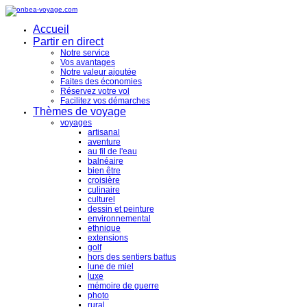
Accueil
Partir en direct
Notre service
Vos avantages
Notre valeur ajoutée
Faites des économies
Réservez votre vol
Facilitez vos démarches
Thèmes de voyage
voyages
artisanal
aventure
au fil de l'eau
balnéaire
bien être
croisière
culinaire
culturel
dessin et peinture
environnemental
ethnique
extensions
golf
hors des sentiers battus
lune de miel
luxe
mémoire de guerre
photo
rural